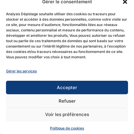
Nos
Informations
Gérer le consentement
coordonnées
légales
Analysis Dépistage souhaite utiliser des cookies ou traceurs pour
stocker et accéder à des données personnelles, comme votre visite sur
Mentions légales
6 rue Léo Valentin,
ce site, pour mesure d'audience, fonctionnalités liées aux réseaux
Politique de
sociaux, contenu personnalisé et mesure de performance du contenu,
88000 Épinal
développer et améliorer les produits, Vous pouvez autoriser ou refuser
cookies (UE)
contact-
tout ou partie de ces traitements de données qui sont basés sur votre
consentement ou sur l'intérêt légitime de nos partenaires, à l'exception
expertise@analysis.fr
des cookies et/ou traceurs nécessaires au fonctionnement de ce site.
Vous pouvez modifier vos choix à tout moment.
Tél. 03 29 30 30
10
Gérer les services
Accepter
Analysis Expertise est une
Site
Refuser
filiale du groupe B2A
réali
par
Voir les préférences
Léz
Créa
Politique de cookies