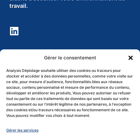
travail.
Nos
Informations
Gérer le consentement
coordonnées
légales
Analysis Dépistage souhaite utiliser des cookies ou traceurs pour
stocker et accéder à des données personnelles, comme votre visite sur
Mentions légales
6 rue Léo Valentin,
ce site, pour mesure d'audience, fonctionnalités liées aux réseaux
Politique de
sociaux, contenu personnalisé et mesure de performance du contenu,
88000 Épinal
développer et améliorer les produits, Vous pouvez autoriser ou refuser
cookies (UE)
contact-
tout ou partie de ces traitements de données qui sont basés sur votre
consentement ou sur l'intérêt légitime de nos partenaires, à l'exception
expertise@analysis.fr
des cookies et/ou traceurs nécessaires au fonctionnement de ce site.
Vous pouvez modifier vos choix à tout moment.
Tél. 03 29 30 30
10
Gérer les services