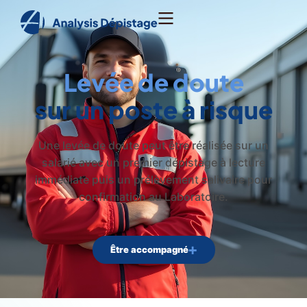
Levée de doute
sur un poste à risque
Une levée de doute peut être réalisée sur un
salarié avec un premier dépistage à lecture
immédiate puis un prélèvement salivaire pour
confirmation au Laboratoire.
Être accompagné