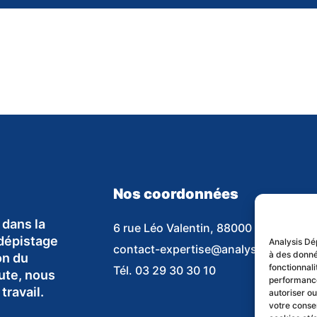
Nos coordonnées
 dans la
6 rue Léo Valentin, 88000 Épinal
 dépistage
Analysis Dé
contact-expertise@analysis.fr
à des donné
on du
fonctionnal
Tél. 03 29 30 30 10
oute, nous
performance
travail.
autoriser ou
votre consen