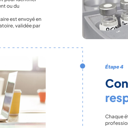
ent ou du
vaire est envoyé en
toire, validée par
Étape 4
Conf
resp
Chaque ét
professio