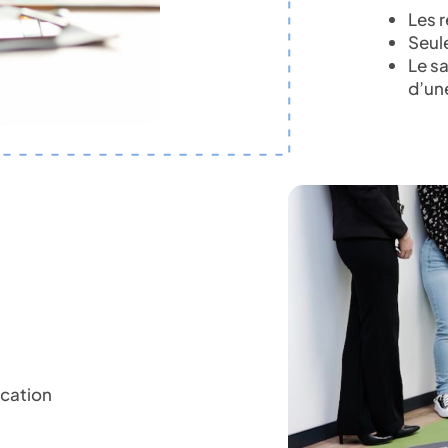
Les r
Seul
Le sa
d’un
ocation