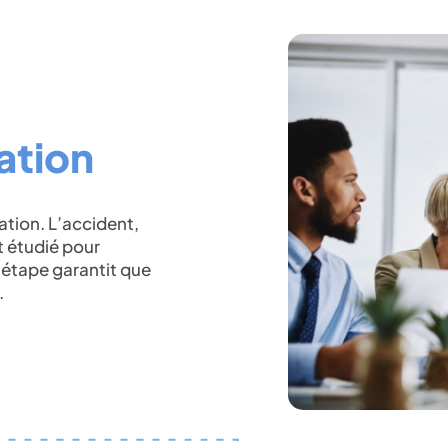
uation
tion. L’accident,
t étudié pour
e étape garantit que
.