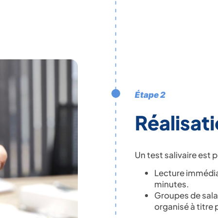
Étape 2
Réalisat
Un test salivaire est 
Lecture immédiat
minutes.
Groupes de salar
organisé à titre