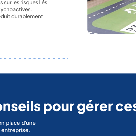
 sur les risques liés
sychoactives.
réduit durablement
nseils pour gérer ces
n place d’une
 entreprise.